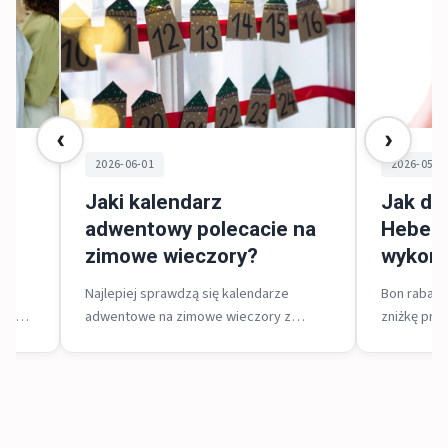
‹
›
2026-06-01
2026-05-0
Jaki kalendarz
Jak dz
go
adwentowy polecacie na
Hebe i 
zimowe wieczory?
wykorz
 od
Najlepiej sprawdzą się kalendarze
Bon rabato
odel
adwentowe na zimowe wieczory z
zniżkę przy
kosmetykami dla relaksu, wersje
zarówno w 
zabawkowe dla dzieci lub ze
i w sklepie
słodyczami, ponieważ...