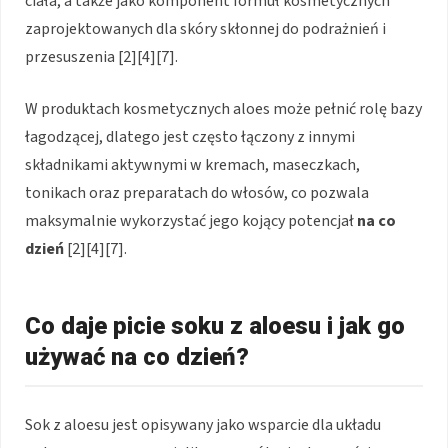
ciała, a także jako komponent formuł kosmetycznych
zaprojektowanych dla skóry skłonnej do podrażnień i
przesuszenia [2][4][7].
W produktach kosmetycznych aloes może pełnić rolę bazy
łagodzącej, dlatego jest często łączony z innymi
składnikami aktywnymi w kremach, maseczkach,
tonikach oraz preparatach do włosów, co pozwala
maksymalnie wykorzystać jego kojący potencjał
na co
dzień
[2][4][7].
Co daje picie soku z aloesu i jak go
używać na co dzień?
Sok z aloesu jest opisywany jako wsparcie dla układu