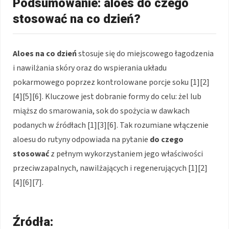
Podsumowanie: aloes do czego
stosować na co dzień?
Aloes
na co dzień
stosuje się do miejscowego łagodzenia
i nawilżania skóry oraz do wspierania układu
pokarmowego poprzez kontrolowane porcje soku [1][2]
[4][5][6]. Kluczowe jest dobranie formy do celu: żel lub
miąższ do smarowania, sok do spożycia w dawkach
podanych w źródłach [1][3][6]. Tak rozumiane włączenie
aloesu do rutyny odpowiada na pytanie
do czego
stosować
z pełnym wykorzystaniem jego właściwości
przeciwzapalnych, nawilżających i regenerujących [1][2]
[4][6][7].
Źródła: