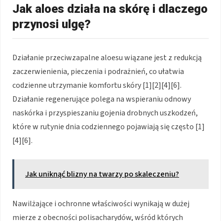
Jak aloes działa na skórę i dlaczego
przynosi ulgę?
Działanie przeciwzapalne aloesu wiązane jest z redukcją
zaczerwienienia, pieczenia i podrażnień, co ułatwia
codzienne utrzymanie komfortu skóry [1][2][4][6].
Działanie regenerujące polega na wspieraniu odnowy
naskórka i przyspieszaniu gojenia drobnych uszkodzeń,
które w rutynie dnia codziennego pojawiają się często [1]
[4][6].
Jak uniknąć blizny na twarzy po skaleczeniu?
Nawilżające i ochronne właściwości wynikają w dużej
mierze z obecności polisacharydów, wśród których