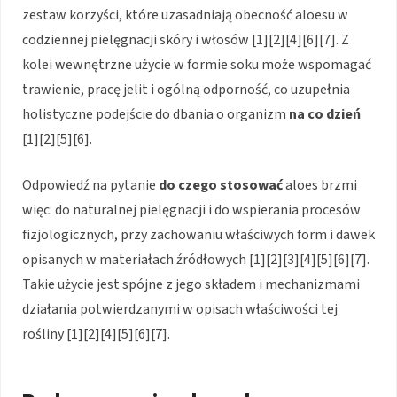
zestaw korzyści, które uzasadniają obecność aloesu w
codziennej pielęgnacji skóry i włosów [1][2][4][6][7]. Z
kolei wewnętrzne użycie w formie soku może wspomagać
trawienie, pracę jelit i ogólną odporność, co uzupełnia
holistyczne podejście do dbania o organizm
na co dzień
[1][2][5][6].
Odpowiedź na pytanie
do czego stosować
aloes brzmi
więc: do naturalnej pielęgnacji i do wspierania procesów
fizjologicznych, przy zachowaniu właściwych form i dawek
opisanych w materiałach źródłowych [1][2][3][4][5][6][7].
Takie użycie jest spójne z jego składem i mechanizmami
działania potwierdzanymi w opisach właściwości tej
rośliny [1][2][4][5][6][7].