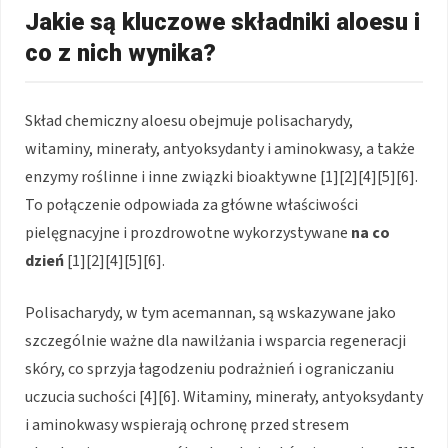
Jakie są kluczowe składniki aloesu i
co z nich wynika?
Skład chemiczny aloesu obejmuje polisacharydy,
witaminy, minerały, antyoksydanty i aminokwasy, a także
enzymy roślinne i inne związki bioaktywne [1][2][4][5][6].
To połączenie odpowiada za główne właściwości
pielęgnacyjne i prozdrowotne wykorzystywane
na co
dzień
[1][2][4][5][6].
Polisacharydy, w tym acemannan, są wskazywane jako
szczególnie ważne dla nawilżania i wsparcia regeneracji
skóry, co sprzyja łagodzeniu podrażnień i ograniczaniu
uczucia suchości [4][6]. Witaminy, minerały, antyoksydanty
i aminokwasy wspierają ochronę przed stresem