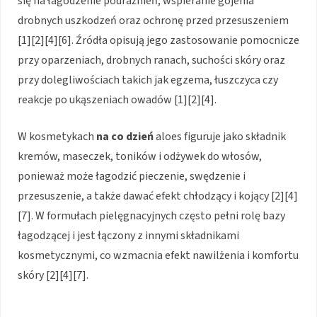
się na łagodzenie podrażnień, wspieranie gojenia
drobnych uszkodzeń oraz ochronę przed przesuszeniem
[1][2][4][6]. Źródła opisują jego zastosowanie pomocnicze
przy oparzeniach, drobnych ranach, suchości skóry oraz
przy dolegliwościach takich jak egzema, łuszczyca czy
reakcje po ukąszeniach owadów [1][2][4].
W kosmetykach
na co dzień
aloes figuruje jako składnik
kremów, maseczek, toników i odżywek do włosów,
ponieważ może łagodzić pieczenie, swędzenie i
przesuszenie, a także dawać efekt chłodzący i kojący [2][4]
[7]. W formułach pielęgnacyjnych często pełni rolę bazy
łagodzącej i jest łączony z innymi składnikami
kosmetycznymi, co wzmacnia efekt nawilżenia i komfortu
skóry [2][4][7].