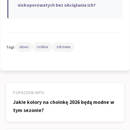
niskoporowatych bez obciążania ich?
Tagi:
aloes
roślina
zdrowie
Nawigacja
wpisu
POPRZEDNI WPIS
Jakie kolory na choinkę 2026 będą modne w
tym sezonie?