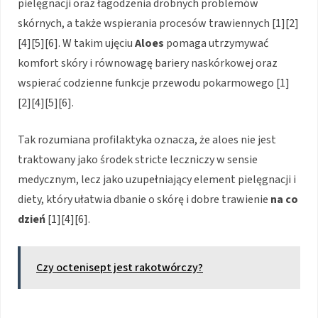
pielęgnacji oraz łagodzenia drobnych problemów
skórnych, a także wspierania procesów trawiennych [1][2]
[4][5][6]. W takim ujęciu
Aloes
pomaga utrzymywać
komfort skóry i równowagę bariery naskórkowej oraz
wspierać codzienne funkcje przewodu pokarmowego [1]
[2][4][5][6].
Tak rozumiana profilaktyka oznacza, że aloes nie jest
traktowany jako środek stricte leczniczy w sensie
medycznym, lecz jako uzupełniający element pielęgnacji i
diety, który ułatwia dbanie o skórę i dobre trawienie
na co
dzień
[1][4][6].
Czy octenisept jest rakotwórczy?