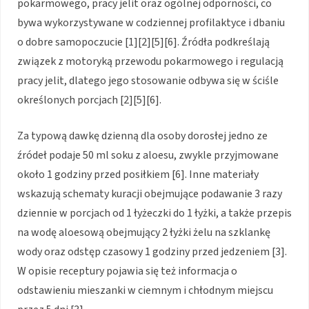
pokarmowego, pracy jelit oraz ogólnej odporności, co
bywa wykorzystywane w codziennej profilaktyce i dbaniu
o dobre samopoczucie [1][2][5][6]. Źródła podkreślają
związek z motoryką przewodu pokarmowego i regulacją
pracy jelit, dlatego jego stosowanie odbywa się w ściśle
określonych porcjach [2][5][6].
Za typową dawkę dzienną dla osoby dorosłej jedno ze
źródeł podaje 50 ml soku z aloesu, zwykle przyjmowane
około 1 godziny przed posiłkiem [6]. Inne materiały
wskazują schematy kuracji obejmujące podawanie 3 razy
dziennie w porcjach od 1 łyżeczki do 1 łyżki, a także przepis
na wodę aloesową obejmujący 2 łyżki żelu na szklankę
wody oraz odstęp czasowy 1 godziny przed jedzeniem [3].
W opisie receptury pojawia się też informacja o
odstawieniu mieszanki w ciemnym i chłodnym miejscu