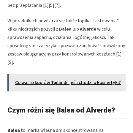
bez przepłacania [1][5][7].
W poradnikach powtarza się także logika „testowania”
kilku niedrogich pozycji z
Balea
lub
Alverde
w celu
sprawdzenia zapachu, działania i ogólnej jakości. Taki
sposób ogranicza ryzyko i pozwala zbudować sprawdzony
zestaw pielęgnacyjny przy kontrolowanych kosztach [1]
[5].
Co warto kupić w Tajlandii jeśli chodzi o kosmetyki?
Czym różni się Balea od Alverde?
Balea
to marka własna dm skoncentrowana na