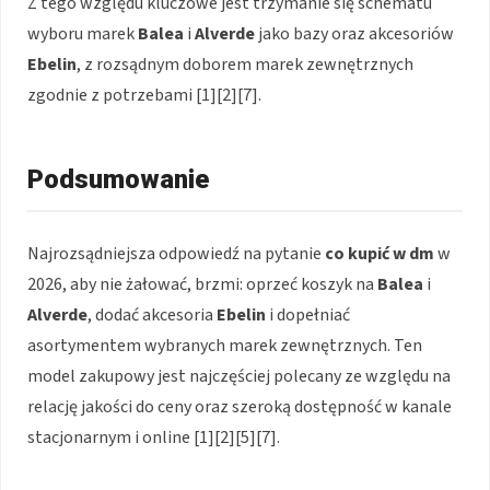
Z tego względu kluczowe jest trzymanie się schematu
wyboru marek
Balea
i
Alverde
jako bazy oraz akcesoriów
Ebelin
, z rozsądnym doborem marek zewnętrznych
zgodnie z potrzebami [1][2][7].
Podsumowanie
Najrozsądniejsza odpowiedź na pytanie
co kupić w dm
w
2026, aby nie żałować, brzmi: oprzeć koszyk na
Balea
i
Alverde
, dodać akcesoria
Ebelin
i dopełniać
asortymentem wybranych marek zewnętrznych. Ten
model zakupowy jest najczęściej polecany ze względu na
relację jakości do ceny oraz szeroką dostępność w kanale
stacjonarnym i online [1][2][5][7].