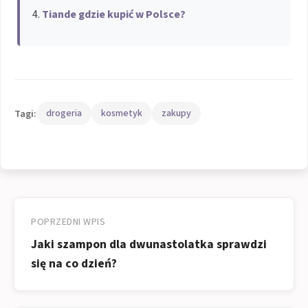
Tiande gdzie kupić w Polsce?
Tagi:
drogeria
kosmetyk
zakupy
Nawigacja
wpisu
POPRZEDNI WPIS
Jaki szampon dla dwunastolatka sprawdzi
się na co dzień?