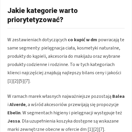
Jakie kategorie warto
priorytetyzować?
W zestawieniach dotyczących
co kupić w dm
powracają te
same segmenty: pielęgnacja ciała, kosmetyki naturalne,
produkty do kąpieli, akcesoria do makijażu oraz wybrane
produkty codzienne i rodzinne. To w tych kategoriach
klienci najczęściej znajdują najlepszy bilans ceny i jakości
[1][2][5][7].
W ramach marek własnych najważniejsze pozostają
Balea
i
Alverde
, a wśród akcesoriów przewijają się propozycje
Ebelin
. W segmentach higieny i pielęgnacji występuje też
Jessa
. Dla uzupełnienia koszyka dostępne są wskazane
marki zewnętrzne obecne w ofercie dm [1][2][7].