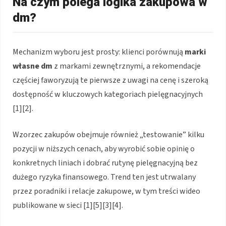
Na czym polega logika zakupowa w
dm?
Mechanizm wyboru jest prosty: klienci porównują
marki
własne dm
z markami zewnętrznymi, a rekomendacje
częściej faworyzują te pierwsze z uwagi na cenę i szeroką
dostępność w kluczowych kategoriach pielęgnacyjnych
[1][2].
Wzorzec zakupów obejmuje również „testowanie” kilku
pozycji w niższych cenach, aby wyrobić sobie opinię o
konkretnych liniach i dobrać rutynę pielęgnacyjną bez
dużego ryzyka finansowego. Trend ten jest utrwalany
przez poradniki i relacje zakupowe, w tym treści wideo
publikowane w sieci [1][5][3][4].