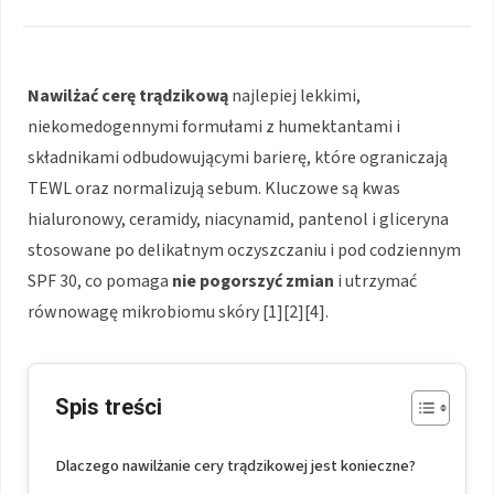
Nawilżać cerę trądzikową
najlepiej lekkimi,
niekomedogennymi formułami z humektantami i
składnikami odbudowującymi barierę, które ograniczają
TEWL oraz normalizują sebum. Kluczowe są kwas
hialuronowy, ceramidy, niacynamid, pantenol i gliceryna
stosowane po delikatnym oczyszczaniu i pod codziennym
SPF 30, co pomaga
nie pogorszyć zmian
i utrzymać
równowagę mikrobiomu skóry [1][2][4].
Spis treści
Dlaczego nawilżanie cery trądzikowej jest konieczne?