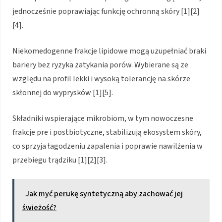
jednocześnie poprawiając funkcję ochronną skóry [1][2]
[4].
Niekomedogenne frakcje lipidowe mogą uzupełniać braki
bariery bez ryzyka zatykania porów. Wybierane są ze
względu na profil lekki i wysoką tolerancję na skórze
skłonnej do wyprysków [1][5].
Składniki wspierające mikrobiom, w tym nowoczesne
frakcje pre i postbiotyczne, stabilizują ekosystem skóry,
co sprzyja łagodzeniu zapalenia i poprawie nawilżenia w
przebiegu trądziku [1][2][3].
Jak myć perukę syntetyczną aby zachować jej
świeżość?