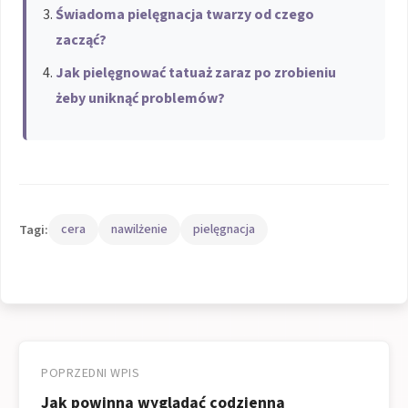
Świadoma pielęgnacja twarzy od czego
zacząć?
Jak pielęgnować tatuaż zaraz po zrobieniu
żeby uniknąć problemów?
Tagi:
cera
nawilżenie
pielęgnacja
Nawigacja
wpisu
POPRZEDNI WPIS
Jak powinna wyglądać codzienna