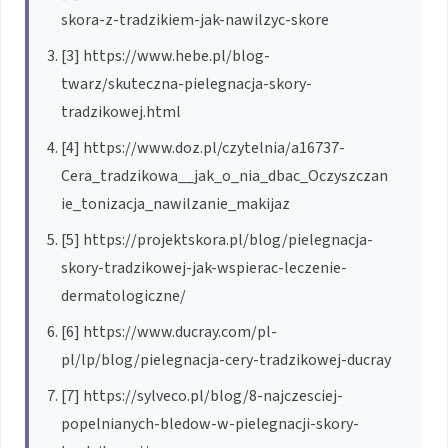
skora-z-tradzikiem-jak-nawilzyc-skore
[3] https://www.hebe.pl/blog-
twarz/skuteczna-pielegnacja-skory-
tradzikowej.html
[4] https://www.doz.pl/czytelnia/a16737-
Cera_tradzikowa__jak_o_nia_dbac_Oczyszczan
ie_tonizacja_nawilzanie_makijaz
[5] https://projektskora.pl/blog/pielegnacja-
skory-tradzikowej-jak-wspierac-leczenie-
dermatologiczne/
[6] https://www.ducray.com/pl-
pl/lp/blog/pielegnacja-cery-tradzikowej-ducray
[7] https://sylveco.pl/blog/8-najczesciej-
popelnianych-bledow-w-pielegnacji-skory-