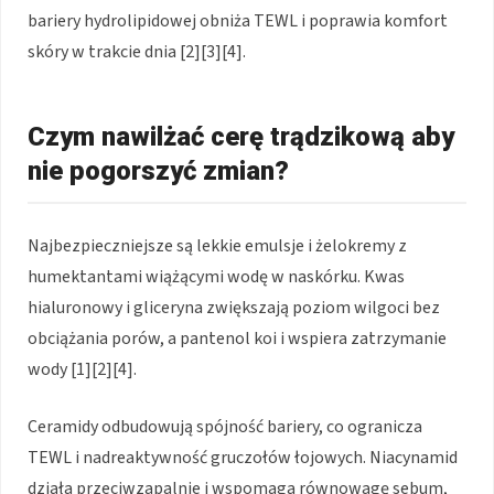
bariery hydrolipidowej obniża TEWL i poprawia komfort
skóry w trakcie dnia [2][3][4].
Czym nawilżać cerę trądzikową aby
nie pogorszyć zmian?
Najbezpieczniejsze są lekkie emulsje i żelokremy z
humektantami wiążącymi wodę w naskórku. Kwas
hialuronowy i gliceryna zwiększają poziom wilgoci bez
obciążania porów, a pantenol koi i wspiera zatrzymanie
wody [1][2][4].
Ceramidy odbudowują spójność bariery, co ogranicza
TEWL i nadreaktywność gruczołów łojowych. Niacynamid
działa przeciwzapalnie i wspomaga równowagę sebum,