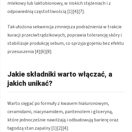
mlekowy lub laktobionowy, w niskich stężeniach i z
odpowiednią częstotliwością [1][4][7].
Tak ułożona sekwencja zmniejsza podrażnienia w trakcie
kuracji przeciwtrądzikowych, poprawia tolerancję skóry i
stabilizuje produkcję sebum, co sprzyja gojeniu bez efektu
przesuszenia [4][6][8].
Jakie składniki warto włączać, a
jakich unikać?
Warto sięgać po formuły z kwasem hialuronowym,
ceramidami, niacynamidem, pantenolem i gliceryną,
które jednocześnie nawilżają i odbudowują barierę oraz
łagodzą stan zapalny [1][2][4].