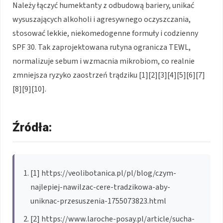
Należy łączyć humektanty z odbudową bariery, unikać
wysuszających alkoholi i agresywnego oczyszczania,
stosować lekkie, niekomedogenne formuły i codzienny
SPF 30. Tak zaprojektowana rutyna ogranicza TEWL,
normalizuje sebum i wzmacnia mikrobiom, co realnie
zmniejsza ryzyko zaostrzeń trądziku [1][2][3][4][5][6][7]
[8][9][10].
Źródła:
[1] https://veolibotanica.pl/pl/blog/czym-
najlepiej-nawilzac-cere-tradzikowa-aby-
uniknac-przesuszenia-1755073823.html
[2] https://www.laroche-posay.pl/article/sucha-