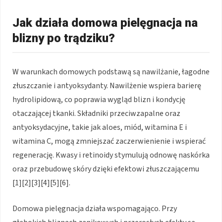
Jak działa domowa pielęgnacja na
blizny po trądziku?
W warunkach domowych podstawą są nawilżanie, łagodne
złuszczanie i antyoksydanty. Nawilżenie wspiera barierę
hydrolipidową, co poprawia wygląd blizn i kondycję
otaczającej tkanki. Składniki przeciwzapalne oraz
antyoksydacyjne, takie jak aloes, miód, witamina E i
witamina C, mogą zmniejszać zaczerwienienie i wspierać
regenerację. Kwasy i retinoidy stymulują odnowę naskórka
oraz przebudowę skóry dzięki efektowi złuszczającemu
[1][2][3][4][5][6].
Domowa pielęgnacja działa wspomagająco. Przy