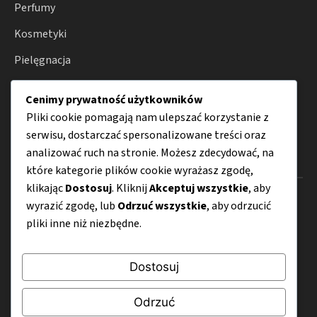
Perfumy
Kosmetyki
Pielęgnacja
Lifestyle
Cenimy prywatność użytkowników
Porady
Pliki cookie pomagają nam ulepszać korzystanie z
serwisu, dostarczać spersonalizowane treści oraz
analizować ruch na stronie. Możesz zdecydować, na
Menu
które kategorie plików cookie wyrażasz zgodę,
klikając
Dostosuj
. Kliknij
Akceptuj wszystkie
, aby
O nas
wyrazić zgodę, lub
Odrzuć wszystkie
, aby odrzucić
pliki inne niż niezbędne.
Kontakt
Mapa strony
Dostosuj
Polityka prywatności
Odrzuć