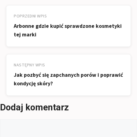
Nawigacja
wpisu
POPRZEDNI WPIS
Arbonne gdzie kupić sprawdzone kosmetyki
tej marki
NASTĘPNY WPIS
Jak pozbyć się zapchanych porów i poprawić
kondycję skóry?
Dodaj komentarz
Komentarz