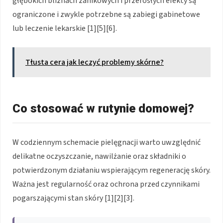
głębokich bliznach zanikowych i przerosłych efekty są
ograniczone i zwykle potrzebne są zabiegi gabinetowe
lub leczenie lekarskie [1][5][6].
Tłusta cera jak leczyć problemy skórne?
Co stosować w rutynie domowej?
W codziennym schemacie pielęgnacji warto uwzględnić
delikatne oczyszczanie, nawilżanie oraz składniki o
potwierdzonym działaniu wspierającym regenerację skóry.
Ważna jest regularność oraz ochrona przed czynnikami
pogarszającymi stan skóry [1][2][3].