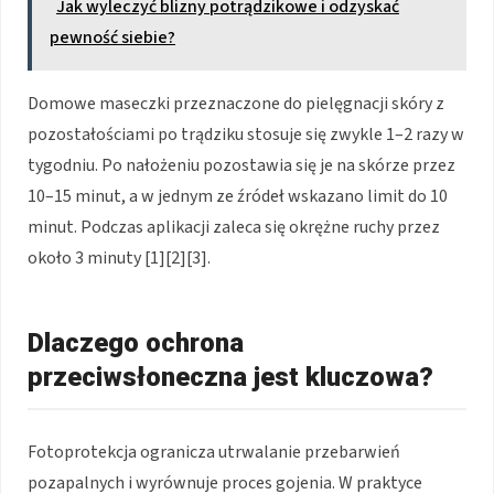
Jak wyleczyć blizny potrądzikowe i odzyskać
pewność siebie?
Domowe maseczki przeznaczone do pielęgnacji skóry z
pozostałościami po trądziku stosuje się zwykle 1–2 razy w
tygodniu. Po nałożeniu pozostawia się je na skórze przez
10–15 minut, a w jednym ze źródeł wskazano limit do 10
minut. Podczas aplikacji zaleca się okrężne ruchy przez
około 3 minuty [1][2][3].
Dlaczego ochrona
przeciwsłoneczna jest kluczowa?
Fotoprotekcja ogranicza utrwalanie przebarwień
pozapalnych i wyrównuje proces gojenia. W praktyce