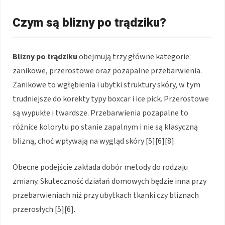
Czym są blizny po trądziku?
Blizny po trądziku
obejmują trzy główne kategorie:
zanikowe, przerostowe oraz pozapalne przebarwienia.
Zanikowe to wgłębienia i ubytki struktury skóry, w tym
trudniejsze do korekty typy boxcar i ice pick. Przerostowe
są wypukłe i twardsze. Przebarwienia pozapalne to
różnice kolorytu po stanie zapalnym i nie są klasyczną
blizną, choć wpływają na wygląd skóry [5][6][8].
Obecne podejście zakłada dobór metody do rodzaju
zmiany. Skuteczność działań domowych będzie inna przy
przebarwieniach niż przy ubytkach tkanki czy bliznach
przerosłych [5][6].