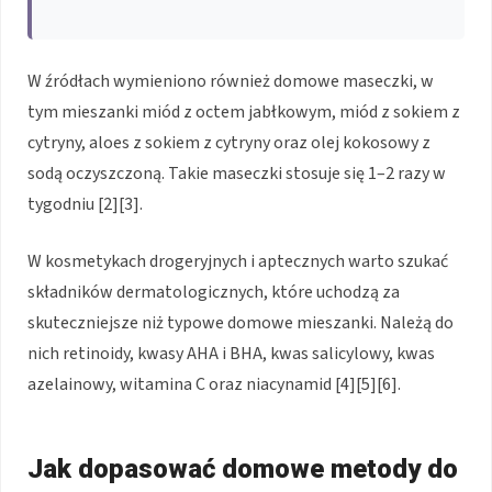
W źródłach wymieniono również domowe maseczki, w
tym mieszanki miód z octem jabłkowym, miód z sokiem z
cytryny, aloes z sokiem z cytryny oraz olej kokosowy z
sodą oczyszczoną. Takie maseczki stosuje się 1–2 razy w
tygodniu [2][3].
W kosmetykach drogeryjnych i aptecznych warto szukać
składników dermatologicznych, które uchodzą za
skuteczniejsze niż typowe domowe mieszanki. Należą do
nich retinoidy, kwasy AHA i BHA, kwas salicylowy, kwas
azelainowy, witamina C oraz niacynamid [4][5][6].
Jak dopasować domowe metody do