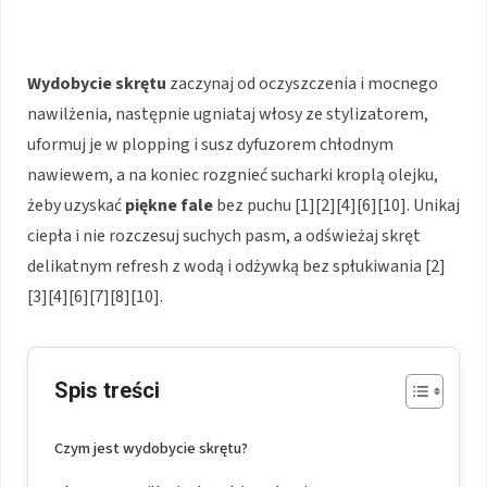
Wydobycie skrętu
zaczynaj od oczyszczenia i mocnego
nawilżenia, następnie ugniataj włosy ze stylizatorem,
uformuj je w plopping i susz dyfuzorem chłodnym
nawiewem, a na koniec rozgnieć sucharki kroplą olejku,
żeby uzyskać
piękne fale
bez puchu [1][2][4][6][10]. Unikaj
ciepła i nie rozczesuj suchych pasm, a odświeżaj skręt
delikatnym refresh z wodą i odżywką bez spłukiwania [2]
[3][4][6][7][8][10].
Spis treści
Czym jest wydobycie skrętu?