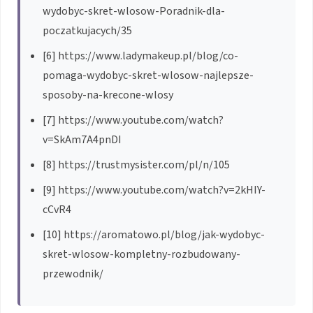
wydobyc-skret-wlosow-Poradnik-dla-
poczatkujacych/35
[6] https://www.ladymakeup.pl/blog/co-
pomaga-wydobyc-skret-wlosow-najlepsze-
sposoby-na-krecone-wlosy
[7] https://www.youtube.com/watch?
v=SkAm7A4pnDI
[8] https://trustmysister.com/pl/n/105
[9] https://www.youtube.com/watch?v=2kHIY-
cCvR4
[10] https://aromatowo.pl/blog/jak-wydobyc-
skret-wlosow-kompletny-rozbudowany-
przewodnik/