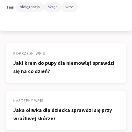
Tagi:
pielęgnacja
skręt
włos
Nawigacja
wpisu
POPRZEDNI WPIS
Jaki krem do pupy dla niemowląt sprawdzi
się na co dzień?
NASTĘPNY WPIS
Jaka oliwka dla dziecka sprawdzi się przy
wrażliwej skórze?