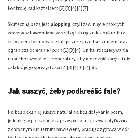
kontrolę nad kształtem [2][3][4][6][7].
Skuteczną bazą jest
plopping
, czyli zawinięcie mokrych
włosów w bawełnianą koszulkę lub ręcznik z mikrofibry,
co wspiera formowanie fali jeszcze przed suszeniem oraz
ogranicza ocieranie i puch [1][3][4]. Unikaj rozczesywania
na sucho i wysokiej temperatury, aby nie rozbić skrętu i nie
osłabić jego sprężystości [2][3][4][6][7][8].
Jak suszyć, żeby podkreślić fale?
Najbezpieczniej suszyć naturalnie bez dotykania pasm,
jednak gdy potrzebujesz przyspieszenia, używaj
dyfuzora
z chłodnym lub letnim nawiewem, pracując z głową w dół