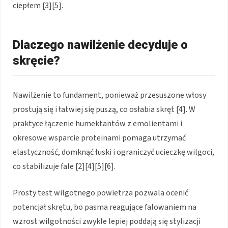
ciepłem [3][5].
Dlaczego nawilżenie decyduje o
skręcie?
Nawilżenie to fundament, ponieważ przesuszone włosy
prostują się i łatwiej się puszą, co osłabia skręt [4]. W
praktyce łączenie humektantów z emolientami i
okresowe wsparcie proteinami pomaga utrzymać
elastyczność, domknąć łuski i ograniczyć ucieczkę wilgoci,
co stabilizuje fale [2][4][5][6].
Prosty test wilgotnego powietrza pozwala ocenić
potencjał skrętu, bo pasma reagujące falowaniem na
wzrost wilgotności zwykle lepiej poddają się stylizacji