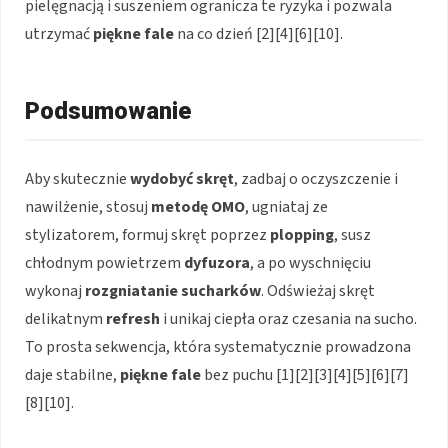
pielęgnacją i suszeniem ogranicza te ryzyka i pozwala
utrzymać
piękne fale
na co dzień [2][4][6][10].
Podsumowanie
Aby skutecznie
wydobyć skręt
, zadbaj o oczyszczenie i
nawilżenie, stosuj
metodę OMO
, ugniataj ze
stylizatorem, formuj skręt poprzez
plopping
, susz
chłodnym powietrzem
dyfuzora
, a po wyschnięciu
wykonaj
rozgniatanie sucharków
. Odświeżaj skręt
delikatnym
refresh
i unikaj ciepła oraz czesania na sucho.
To prosta sekwencja, która systematycznie prowadzona
daje stabilne,
piękne fale
bez puchu [1][2][3][4][5][6][7]
[8][10].