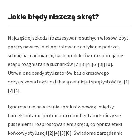
Jakie błędy niszczą skręt?
Najczęściej szkodzi rozczesywanie suchych włosów, zbyt
gorący nawiew, niekontrolowane dotykanie podczas
schnięcia, nadmiar ciężkich produktów oraz pomijanie
etapu rozgniatania sucharków [2][3][4][6][8][10].
Utrwalone osady stylizatorów bez okresowego
oczyszczenia także osłabiają definicję i sprężystość fal [1]
[2][4].
Ignorowanie nawilżenia i brak równowagi między
humektantami, proteinami i emolientami kończy się
puszeniem i rozprostowaniem skrętu, co obniża efekt
końcowy stylizacji [2][4][5][6]. Świadome zarządzanie