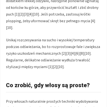
dodatkiem lekkiej odżywki, następnie ponownie ugniataj
od końców ku górze, aby przywrócić kształt i zbić drobny
puch [1][2][3][4][10]. Jeśli potrzeba, zastosuj krótki
plopping, żeby uformować skręt bez pełnego mycia [4]
[10].
Unikaj rozczesywania na sucho i wysokiej temperatury
podczas odświeżania, bo to rozprostowuje fale i zwiększa
ryzyko uszkodzeń mechanicznych [2][3][4][6][8][10].
Regularne, delikatne odświeżanie wydłuża trwałość
stylizacji między myciami [1][2][10].
Co zrobić, gdy włosy są proste?
Przy włosach naturalnie prostych techniki wydobywania