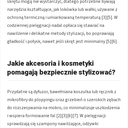
skrętu mogą nie wystarczyć, dlatego potrzebne bywają
narzędzia kształtujące, jak lokówka lub wałki, używane z
ochroną termiczną i umiarkowaną temperaturą [3][5]. W
codziennej pielęgnacji nadal opłaca się stawiać na
nawilżenie i delikatne metody stylizacji, bo poprawiają
gładkość i połysk, nawet jeśli skręt jest minimalny [5][6].
Jakie akcesoria i kosmetyki
pomagają bezpiecznie stylizować?
Przydatne są dyfuzor, bawełniana koszulka lub ręcznik z
mikrofibry do ploppingu oraz grzebień o szerokich zębach
do rozczesywania na mokro, co minimalizuje uszkodzenia
i wspiera formowanie fal [2][3][6][7]. W pielęgnacji
sprawdzają się szampony nawilżające, odżywki