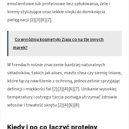
emolientowe lub proteinowe bez spłukiwania, żele i
kremy stylizujące oraz lekkie olejki do domknięcia
pielęgnacji [2][3][6][7].
Co wyróżnia kosmetyki Ziaja co na tle innych
marek?
W trendach rośnie znaczenie bardziej naturalnych
składników, takich jak aloes, masło shea czy siemię lniane,
które łączą nawilżenie z ochroną, jednocześnie sprzyjając
definicji i miękkości fal [2][3][4][6][7]. Unikanie wysokiej
temperatury i ostrego tarcia pomaga utrzymać zdrowie
włosów i trwałość skrętu [2][4][6][8].
Kiedy i po co łączyć proteiny,