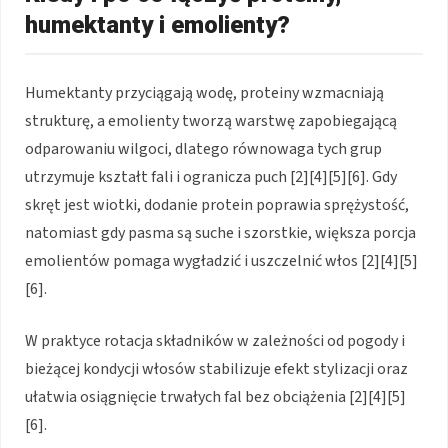
humektanty i emolienty?
Humektanty przyciągają wodę, proteiny wzmacniają
strukturę, a emolienty tworzą warstwę zapobiegającą
odparowaniu wilgoci, dlatego równowaga tych grup
utrzymuje kształt fali i ogranicza puch [2][4][5][6]. Gdy
skręt jest wiotki, dodanie protein poprawia sprężystość,
natomiast gdy pasma są suche i szorstkie, większa porcja
emolientów pomaga wygładzić i uszczelnić włos [2][4][5]
[6].
W praktyce rotacja składników w zależności od pogody i
bieżącej kondycji włosów stabilizuje efekt stylizacji oraz
ułatwia osiągnięcie trwałych fal bez obciążenia [2][4][5]
[6].