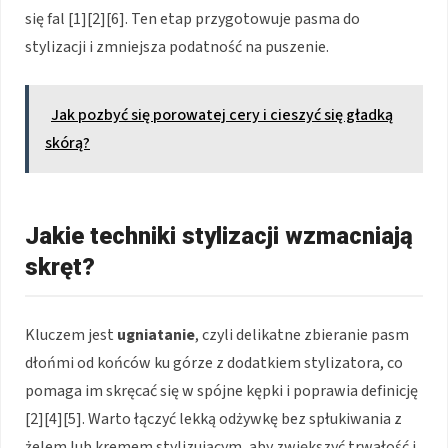
się fal [1][2][6]. Ten etap przygotowuje pasma do
stylizacji i zmniejsza podatność na puszenie.
Jak pozbyć się porowatej cery i cieszyć się gładką
skórą?
Jakie techniki stylizacji wzmacniają
skręt?
Kluczem jest
ugniatanie
, czyli delikatne zbieranie pasm
dłońmi od końców ku górze z dodatkiem stylizatora, co
pomaga im skręcać się w spójne kępki i poprawia definicję
[2][4][5]. Warto łączyć lekką odżywkę bez spłukiwania z
żelem lub kremem stylizującym, aby zwiększyć trwałość i