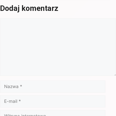
Dodaj komentarz
Komentarz
Nazwa
E-
mail
Witryna