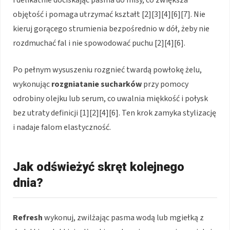
i delikatnie dociskając pasma do misy, co zwiększa
objętość i pomaga utrzymać kształt [2][3][4][6][7]. Nie
kieruj gorącego strumienia bezpośrednio w dół, żeby nie
rozdmuchać fal i nie spowodować puchu [2][4][6].
Po pełnym wysuszeniu rozgnieć twardą powłokę żelu,
wykonując
rozgniatanie sucharków
przy pomocy
odrobiny olejku lub serum, co uwalnia miękkość i połysk
bez utraty definicji [1][2][4][6]. Ten krok zamyka stylizację
i nadaje falom elastyczność.
Jak odświeżyć skręt kolejnego
dnia?
Refresh
wykonuj, zwilżając pasma wodą lub mgiełką z