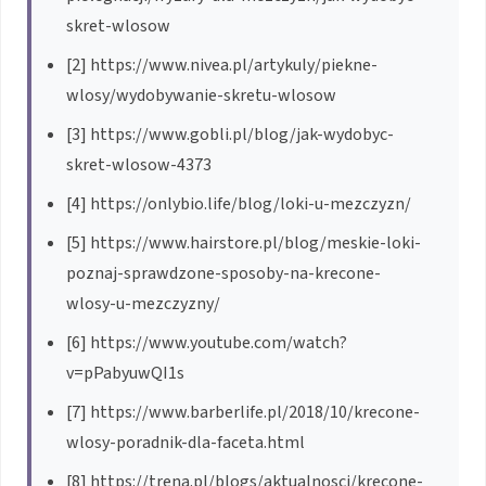
skret-wlosow
[2] https://www.nivea.pl/artykuly/piekne-
wlosy/wydobywanie-skretu-wlosow
[3] https://www.gobli.pl/blog/jak-wydobyc-
skret-wlosow-4373
[4] https://onlybio.life/blog/loki-u-mezczyzn/
[5] https://www.hairstore.pl/blog/meskie-loki-
poznaj-sprawdzone-sposoby-na-krecone-
wlosy-u-mezczyzny/
[6] https://www.youtube.com/watch?
v=pPabyuwQI1s
[7] https://www.barberlife.pl/2018/10/krecone-
wlosy-poradnik-dla-faceta.html
[8] https://trena.pl/blogs/aktualnosci/krecone-