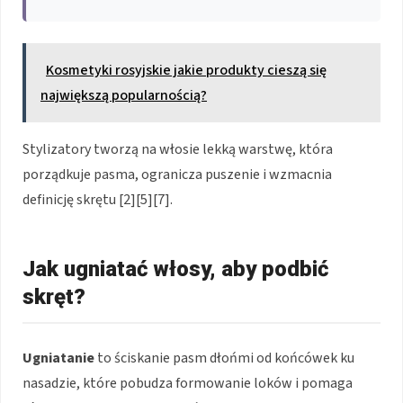
Kosmetyki rosyjskie jakie produkty cieszą się
największą popularnością?
Stylizatory tworzą na włosie lekką warstwę, która
porządkuje pasma, ogranicza puszenie i wzmacnia
definicję skrętu [2][5][7].
Jak ugniatać włosy, aby podbić
skręt?
Ugniatanie
to ściskanie pasm dłońmi od końcówek ku
nasadzie, które pobudza formowanie loków i pomaga