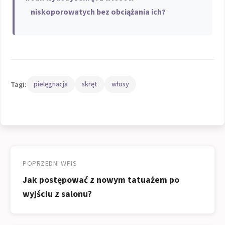
niskoporowatych bez obciążania ich?
Tagi:
pielęgnacja
skręt
włosy
Nawigacja
wpisu
POPRZEDNI WPIS
Jak postępować z nowym tatuażem po
wyjściu z salonu?