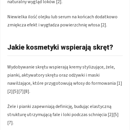
naturalny wygląd loków [2].
Niewielka ilość olejku lub serum na końcach dodatkowo
zmiękcza efekt i wygładza powierzchnię włosa [2].
Jakie kosmetyki wspierają skręt?
Wydobywanie skrętu wspierają kremy stylizujące, żele,
pianki, aktywatory skrętu oraz odżywki i maski
nawilżające, które przygotowują włosy do formowania [1]
[2][5][7][8].
Żele i pianki zapewniają definicję, budując elastyczną
strukturę utrzymującą fale i loki podczas schnięcia [2][5]
[7].