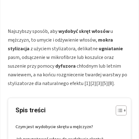
Najszybszy sposób, aby
wydobyć skręt włosów
u
mężczyzn, to umycie i odżywienie włosów,
mokra
stylizacja
z użyciem stylizatora, delikatne
ugniatanie
pasm, odsączenie w mikrofibrze lub koszulce oraz
suszenie przy pomocy
dyfuzora
chłodnym lub letnim
nawiewem, a na końcu rozgniecenie twardej warstwy po
stylizatorze dla naturalnego efektu [1][2][3][5][8].
Spis treści
Czym jest wydobycie skrętu u mężczyzn?