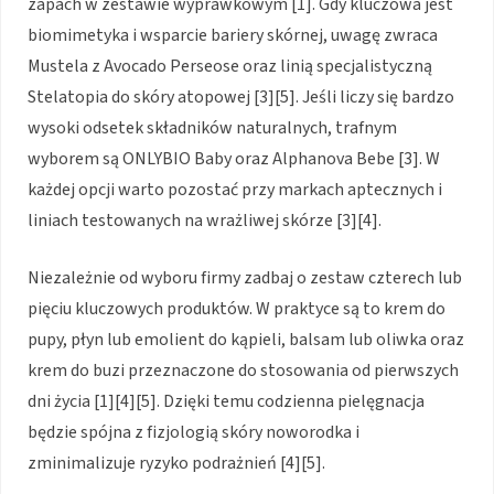
zapach w zestawie wyprawkowym [1]. Gdy kluczowa jest
biomimetyka i wsparcie bariery skórnej, uwagę zwraca
Mustela z Avocado Perseose oraz linią specjalistyczną
Stelatopia do skóry atopowej [3][5]. Jeśli liczy się bardzo
wysoki odsetek składników naturalnych, trafnym
wyborem są ONLYBIO Baby oraz Alphanova Bebe [3]. W
każdej opcji warto pozostać przy markach aptecznych i
liniach testowanych na wrażliwej skórze [3][4].
Niezależnie od wyboru firmy zadbaj o zestaw czterech lub
pięciu kluczowych produktów. W praktyce są to krem do
pupy, płyn lub emolient do kąpieli, balsam lub oliwka oraz
krem do buzi przeznaczone do stosowania od pierwszych
dni życia [1][4][5]. Dzięki temu codzienna pielęgnacja
będzie spójna z fizjologią skóry noworodka i
zminimalizuje ryzyko podrażnień [4][5].