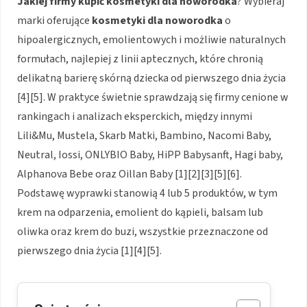
Jakiej firmy kupić kosmetyki dla noworodka
? Wybieraj
marki oferujące
kosmetyki dla noworodka
o
hipoalergicznych, emolientowych i możliwie naturalnych
formułach, najlepiej z linii aptecznych, które chronią
delikatną barierę skórną dziecka od pierwszego dnia życia
[4][5]. W praktyce świetnie sprawdzają się firmy cenione w
rankingach i analizach eksperckich, między innymi
Lili&Mu, Mustela, Skarb Matki, Bambino, Nacomi Baby,
Neutral, Iossi, ONLYBIO Baby, HiPP Babysanft, Hagi baby,
Alphanova Bebe oraz Oillan Baby [1][2][3][5][6].
Podstawę wyprawki stanowią 4 lub 5 produktów, w tym
krem na odparzenia, emolient do kąpieli, balsam lub
oliwka oraz krem do buzi, wszystkie przeznaczone od
pierwszego dnia życia [1][4][5].