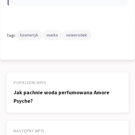
Tagi:
kosmetyk
marka
noworodek
Nawigacja
wpisu
POPRZEDNI WPIS
Jak pachnie woda perfumowana Amore
Psyche?
NASTĘPNY WPIS