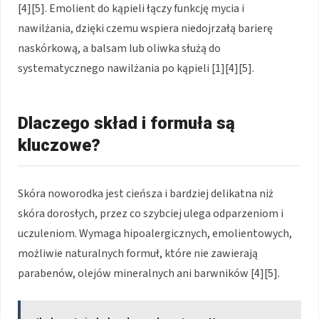
[4][5]. Emolient do kąpieli łączy funkcję mycia i
nawilżania, dzięki czemu wspiera niedojrzałą barierę
naskórkową, a balsam lub oliwka służą do
systematycznego nawilżania po kąpieli [1][4][5].
Dlaczego skład i formuła są
kluczowe?
Skóra noworodka jest cieńsza i bardziej delikatna niż
skóra dorosłych, przez co szybciej ulega odparzeniom i
uczuleniom. Wymaga hipoalergicznych, emolientowych,
możliwie naturalnych formuł, które nie zawierają
parabenów, olejów mineralnych ani barwników [4][5].