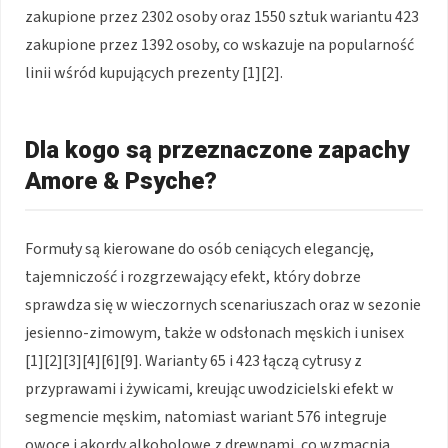
zakupione przez 2302 osoby oraz 1550 sztuk wariantu 423
zakupione przez 1392 osoby, co wskazuje na popularność
linii wśród kupujących prezenty [1][2].
Dla kogo są przeznaczone zapachy
Amore & Psyche?
Formuły są kierowane do osób ceniących elegancję,
tajemniczość i rozgrzewający efekt, który dobrze
sprawdza się w wieczornych scenariuszach oraz w sezonie
jesienno-zimowym, także w odsłonach męskich i unisex
[1][2][3][4][6][9]. Warianty 65 i 423 łączą cytrusy z
przyprawami i żywicami, kreując uwodzicielski efekt w
segmencie męskim, natomiast wariant 576 integruje
owoce i akordy alkoholowe z drewnami, co wzmacnia