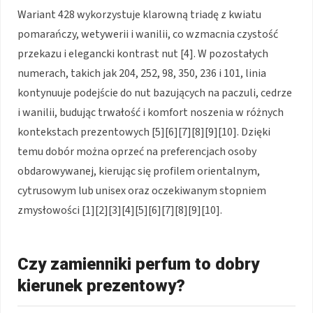
Wariant 428 wykorzystuje klarowną triadę z kwiatu
pomarańczy, wetywerii i wanilii, co wzmacnia czystość
przekazu i elegancki kontrast nut [4]. W pozostałych
numerach, takich jak 204, 252, 98, 350, 236 i 101, linia
kontynuuje podejście do nut bazujących na paczuli, cedrze
i wanilii, budując trwałość i komfort noszenia w różnych
kontekstach prezentowych [5][6][7][8][9][10]. Dzięki
temu dobór można oprzeć na preferencjach osoby
obdarowywanej, kierując się profilem orientalnym,
cytrusowym lub unisex oraz oczekiwanym stopniem
zmysłowości [1][2][3][4][5][6][7][8][9][10].
Czy zamienniki perfum to dobry
kierunek prezentowy?