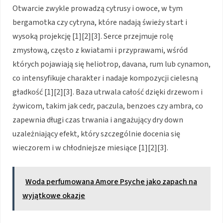
Otwarcie zwykle prowadzą cytrusy i owoce, w tym
bergamotka czy cytryna, które nadają świeży start i
wysoką projekcję [1][2][3]. Serce przejmuje rolę
zmysłową, często z kwiatami i przyprawami, wśród
których pojawiają się heliotrop, davana, rum lub cynamon,
co intensyfikuje charakter i nadaje kompozycji cielesną
gładkość [1][2][3]. Baza utrwala całość dzięki drzewom i
żywicom, takim jak cedr, paczula, benzoes czy ambra, co
zapewnia długi czas trwania i angażujący dry down
uzależniający efekt, który szczególnie docenia się
wieczorem i w chłodniejsze miesiące [1][2][3].
Woda perfumowana Amore Psyche jako zapach na
wyjątkowe okazje