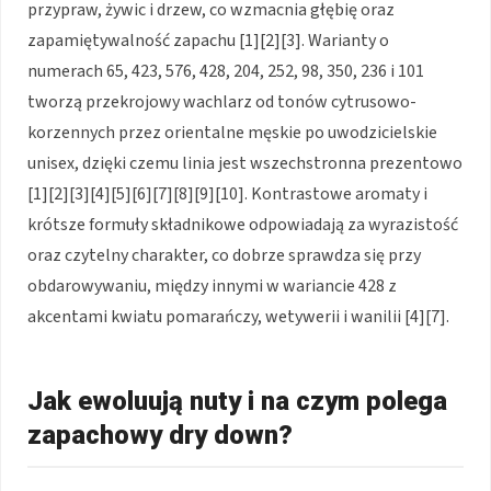
przypraw, żywic i drzew, co wzmacnia głębię oraz
zapamiętywalność zapachu [1][2][3]. Warianty o
numerach 65, 423, 576, 428, 204, 252, 98, 350, 236 i 101
tworzą przekrojowy wachlarz od tonów cytrusowo-
korzennych przez orientalne męskie po uwodzicielskie
unisex, dzięki czemu linia jest wszechstronna prezentowo
[1][2][3][4][5][6][7][8][9][10]. Kontrastowe aromaty i
krótsze formuły składnikowe odpowiadają za wyrazistość
oraz czytelny charakter, co dobrze sprawdza się przy
obdarowywaniu, między innymi w wariancie 428 z
akcentami kwiatu pomarańczy, wetywerii i wanilii [4][7].
Jak ewoluują nuty i na czym polega
zapachowy dry down?