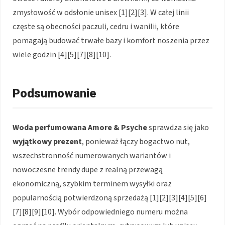
zmysłowość w odsłonie unisex [1][2][3]. W całej linii
częste są obecności paczuli, cedru i wanilii, które
pomagają budować trwałe bazy i komfort noszenia przez
wiele godzin [4][5][7][8][10].
Podsumowanie
Woda perfumowana Amore & Psyche
sprawdza się jako
wyjątkowy prezent
, ponieważ łączy bogactwo nut,
wszechstronność numerowanych wariantów i
nowoczesne trendy dupe z realną przewagą
ekonomiczną, szybkim terminem wysyłki oraz
popularnością potwierdzoną sprzedażą [1][2][3][4][5][6]
[7][8][9][10]. Wybór odpowiedniego numeru można