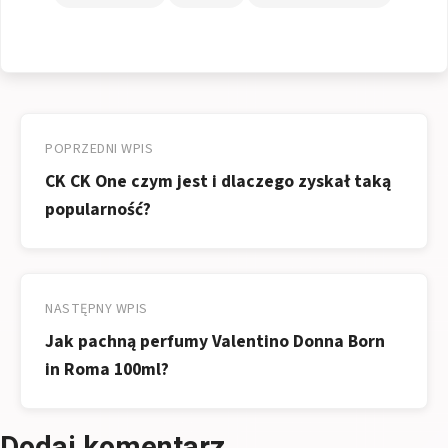
Nawigacja
wpisu
POPRZEDNI WPIS
CK CK One czym jest i dlaczego zyskał taką
popularność?
NASTĘPNY WPIS
Jak pachną perfumy Valentino Donna Born
in Roma 100ml?
Dodaj komentarz