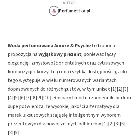
AUTOR
Perfumettka.pl
Woda perfumowana Amore & Psyche
to trafiona
propozycja na
wyjątkowy prezent
, ponieważ łączy
elegancję i zmysłowość orientalnych oraz cytrusowych
kompozycji z korzystną ceną i szybką dostępnością, a do
tego występuje w wielu numerowanych wariantach
dopasowanych do różnych gustów, w tym unisex [1][2][3]
[4][5][6][7][8][9][10]. Rosnący trend na zamienniki perfum
dupe potwierdza, że wysokiej jakości alternatywy dla
marek luksusowych stają się inteligentnym wyborem
prezentowym dla nowoczesnych odbiorców [1][2][3][6]
[8][9].