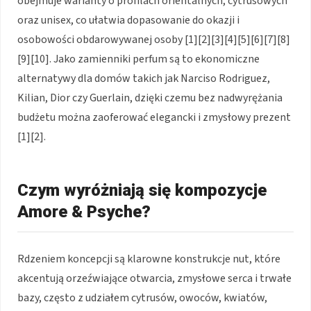
obejmuje warianty o profilach orientalnych, cytrusowych
oraz unisex, co ułatwia dopasowanie do okazji i
osobowości obdarowywanej osoby [1][2][3][4][5][6][7][8]
[9][10]. Jako zamienniki perfum są to ekonomiczne
alternatywy dla domów takich jak Narciso Rodriguez,
Kilian, Dior czy Guerlain, dzięki czemu bez nadwyrężania
budżetu można zaoferować elegancki i zmysłowy prezent
[1][2].
Czym wyróżniają się kompozycje
Amore & Psyche?
Rdzeniem koncepcji są klarowne konstrukcje nut, które
akcentują orzeźwiające otwarcia, zmysłowe serca i trwałe
bazy, często z udziałem cytrusów, owoców, kwiatów,