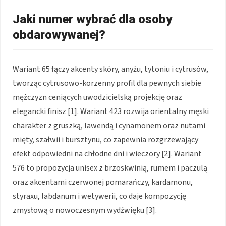
Jaki numer wybrać dla osoby
obdarowywanej?
Wariant 65 łączy akcenty skóry, anyżu, tytoniu i cytrusów,
tworząc cytrusowo-korzenny profil dla pewnych siebie
mężczyzn ceniących uwodzicielską projekcję oraz
elegancki finisz [1]. Wariant 423 rozwija orientalny męski
charakter z gruszką, lawendą i cynamonem oraz nutami
mięty, szałwii i bursztynu, co zapewnia rozgrzewający
efekt odpowiedni na chłodne dni i wieczory [2]. Wariant
576 to propozycja unisex z brzoskwinią, rumem i paczulą
oraz akcentami czerwonej pomarańczy, kardamonu,
styraxu, labdanum i wetywerii, co daje kompozycję
zmysłową o nowoczesnym wydźwięku [3].