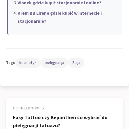
Vianek gdzie kupić stacjonarnie i online?
Krem BB Lirene gdzie kupić w internecie i
stacjonarnie?
Tagi:
kosmetyk
pielęgnacja
Ziaja
Nawigacja
wpisu
POPRZEDNI WPIS
Easy Tattoo czy Bepanthen co wybrać do
pielęgnacji tatuażu?