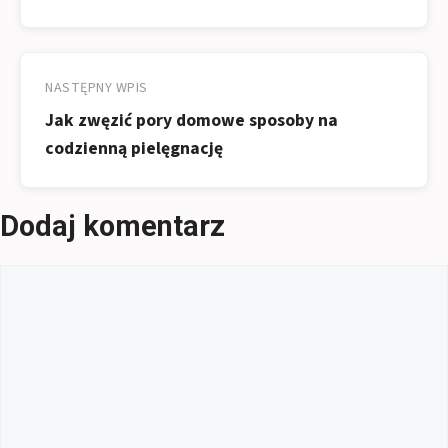
NASTĘPNY WPIS
Jak zwęzić pory domowe sposoby na
codzienną pielęgnację
Dodaj komentarz
Komentarz