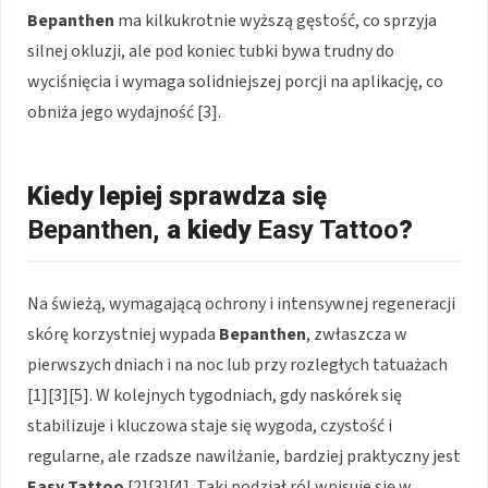
Bepanthen
ma kilkukrotnie wyższą gęstość, co sprzyja
silnej okluzji, ale pod koniec tubki bywa trudny do
wyciśnięcia i wymaga solidniejszej porcji na aplikację, co
obniża jego wydajność [3].
Kiedy lepiej sprawdza się
Bepanthen
, a kiedy
Easy Tattoo
?
Na świeżą, wymagającą ochrony i intensywnej regeneracji
skórę korzystniej wypada
Bepanthen
, zwłaszcza w
pierwszych dniach i na noc lub przy rozległych tatuażach
[1][3][5]. W kolejnych tygodniach, gdy naskórek się
stabilizuje i kluczowa staje się wygoda, czystość i
regularne, ale rzadsze nawilżanie, bardziej praktyczny jest
Easy Tattoo
[2][3][4]. Taki podział ról wpisuje się w