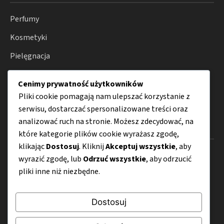
Perfumy
Kosmetyki
Pielęgnacja
Lifestyle
Cenimy prywatność użytkowników
Porady
Pliki cookie pomagają nam ulepszać korzystanie z
serwisu, dostarczać spersonalizowane treści oraz
analizować ruch na stronie. Możesz zdecydować, na
Menu
które kategorie plików cookie wyrażasz zgodę,
klikając
Dostosuj
. Kliknij
Akceptuj wszystkie
, aby
O nas
wyrazić zgodę, lub
Odrzuć wszystkie
, aby odrzucić
pliki inne niż niezbędne.
Kontakt
Mapa strony
Dostosuj
Polityka prywatności