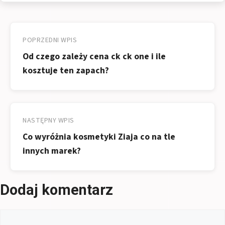
Nawigacja
wpisu
POPRZEDNI WPIS
Od czego zależy cena ck ck one i ile
kosztuje ten zapach?
NASTĘPNY WPIS
Co wyróżnia kosmetyki Ziaja co na tle
innych marek?
Dodaj komentarz
Komentarz