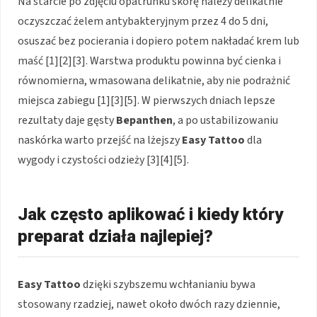
Na starcie po zdjęciu opatrunku skórę należy delikatnie
oczyszczać żelem antybakteryjnym przez 4 do 5 dni,
osuszać bez pocierania i dopiero potem nakładać krem lub
maść [1][2][3]. Warstwa produktu powinna być cienka i
równomierna, wmasowana delikatnie, aby nie podrażnić
miejsca zabiegu [1][3][5]. W pierwszych dniach lepsze
rezultaty daje gęsty
Bepanthen
, a po ustabilizowaniu
naskórka warto przejść na lżejszy
Easy Tattoo
dla
wygody i czystości odzieży [3][4][5].
Jak często aplikować i kiedy który
preparat działa najlepiej?
Easy Tattoo
dzięki szybszemu wchłanianiu bywa
stosowany rzadziej, nawet około dwóch razy dziennie,