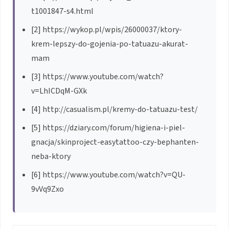
t1001847-s4.html
[2] https://wykop.pl/wpis/26000037/ktory-
krem-lepszy-do-gojenia-po-tatuazu-akurat-
mam
[3] https://www.youtube.com/watch?
v=LhICDqM-GXk
[4] http://casualism.pl/kremy-do-tatuazu-test/
[5] https://dziary.com/forum/higiena-i-piel-
gnacja/skinproject-easytattoo-czy-bephanten-
neba-ktory
[6] https://www.youtube.com/watch?v=QU-
9vVq9Zxo