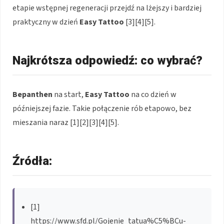
etapie wstępnej regeneracji przejdź na lżejszy i bardziej
praktyczny w dzień
Easy Tattoo
[3][4][5].
Najkrótsza odpowiedź: co wybrać?
Bepanthen
na start,
Easy Tattoo
na co dzień w
późniejszej fazie. Takie połączenie rób etapowo, bez
mieszania naraz [1][2][3][4][5].
Źródła:
[1]
https://www.sfd.pl/Gojenie_tatua%C5%BCu-