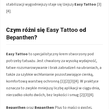
stabilizacji wygodniejszy staje się lżejszy
Easy Tattoo
[3]
[4].
Czym różni się
Easy Tattoo
od
Bepanthen
?
Easy Tattoo
to specjalistyczny krem stworzony pod
potrzeby tatuażu. Jest chwalony za wysoką wydajność,
łatwe rozsmarowywanie i brak zabrudzeń na ubraniach, a
także za szybkie wchłanianie pozostawiające cienką,
komfortową warstwę ochronną [1][2][3][4]. W praktyce
oznacza to zwykle mniejszą liczbę aplikacji w ciągu dnia,
nierzadko około dwóch, bez lepkości i smug [2][3][4].
Bepanthen
oraz
Bepanthen
Plus to maści o gęstej,