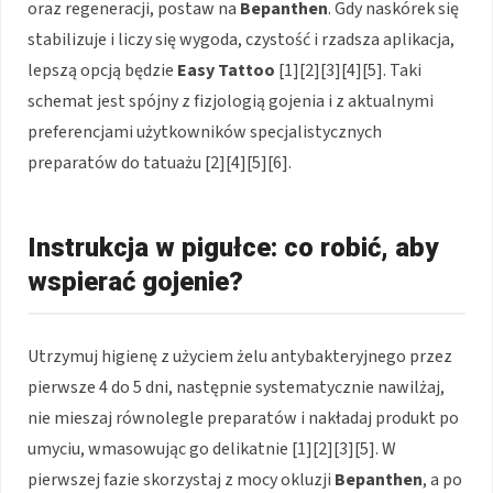
oraz regeneracji, postaw na
Bepanthen
. Gdy naskórek się
stabilizuje i liczy się wygoda, czystość i rzadsza aplikacja,
lepszą opcją będzie
Easy Tattoo
[1][2][3][4][5]. Taki
schemat jest spójny z fizjologią gojenia i z aktualnymi
preferencjami użytkowników specjalistycznych
preparatów do tatuażu [2][4][5][6].
Instrukcja w pigułce: co robić, aby
wspierać gojenie?
Utrzymuj higienę z użyciem żelu antybakteryjnego przez
pierwsze 4 do 5 dni, następnie systematycznie nawilżaj,
nie mieszaj równolegle preparatów i nakładaj produkt po
umyciu, wmasowując go delikatnie [1][2][3][5]. W
pierwszej fazie skorzystaj z mocy okluzji
Bepanthen
, a po