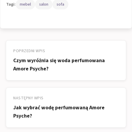
Tagi:
mebel
salon
sofa
Nawigacja
wpisu
POPRZEDNI WPIS
Czym wyróżnia się woda perfumowana
Amore Psyche?
NASTĘPNY WPIS
Jak wybrać wodę perfumowaną Amore
Psyche?