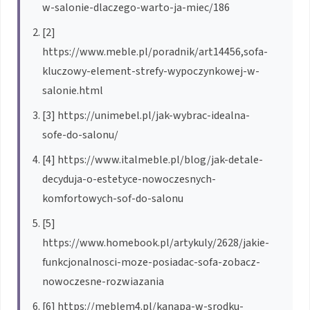
w-salonie-dlaczego-warto-ja-miec/186
[2]
https://www.meble.pl/poradnik/art14456,sofa-
kluczowy-element-strefy-wypoczynkowej-w-
salonie.html
[3] https://unimebel.pl/jak-wybrac-idealna-
sofe-do-salonu/
[4] https://www.italmeble.pl/blog/jak-detale-
decyduja-o-estetyce-nowoczesnych-
komfortowych-sof-do-salonu
[5]
https://www.homebook.pl/artykuly/2628/jakie-
funkcjonalnosci-moze-posiadac-sofa-zobacz-
nowoczesne-rozwiazania
[6] https://meblem4.pl/kanapa-w-srodku-