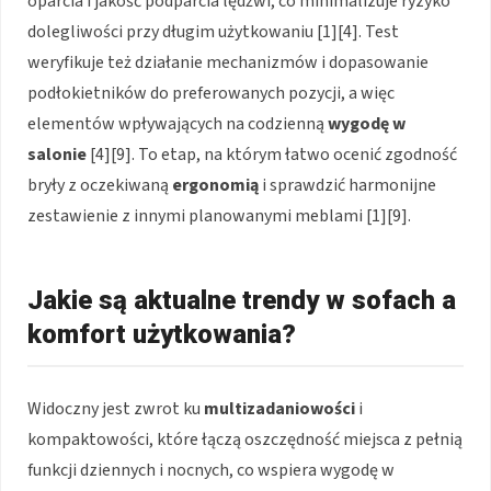
oparcia i jakość podparcia lędźwi, co minimalizuje ryzyko
dolegliwości przy długim użytkowaniu [1][4]. Test
weryfikuje też działanie mechanizmów i dopasowanie
podłokietników do preferowanych pozycji, a więc
elementów wpływających na codzienną
wygodę w
salonie
[4][9]. To etap, na którym łatwo ocenić zgodność
bryły z oczekiwaną
ergonomią
i sprawdzić harmonijne
zestawienie z innymi planowanymi meblami [1][9].
Jakie są aktualne trendy w sofach a
komfort użytkowania?
Widoczny jest zwrot ku
multizadaniowości
i
kompaktowości, które łączą oszczędność miejsca z pełnią
funkcji dziennych i nocnych, co wspiera wygodę w