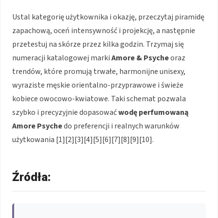
Ustal kategorię użytkownika i okazję, przeczytaj piramidę
zapachową, oceń intensywność i projekcję, a następnie
przetestuj na skórze przez kilka godzin. Trzymaj się
numeracji katalogowej marki
Amore & Psyche
oraz
trendów, które promują trwałe, harmonijne unisexy,
wyraziste męskie orientalno-przyprawowe i świeże
kobiece owocowo-kwiatowe. Taki schemat pozwala
szybko i precyzyjnie dopasować
wodę perfumowaną
Amore Psyche
do preferencji i realnych warunków
użytkowania [1][2][3][4][5][6][7][8][9][10].
Źródła: