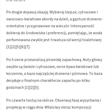
Po drugie dopasuj okazję. Wybieraj lżejsze, cytrusowe i
owocowo-kwiatowe akordy na dzień, a gęstsze drzewno-
orientalne i przyprawowe na wieczór. Intensywność
dobieraj do środowiska i preferencji, pamiętając, że woda
perfumowana zwykle jest trwalsza od wersji toaletowej
[1][2][5][6][7].
Po trzecie przeanalizuj piramidę zapachową. Nuty głowy
zwykle są świeże i cytrusowe, serce bywa kwiatowe lub
korzenne, a baza najczęściej drzewna i piżmowa. To baza
decyduje o finalnym charakterze zapachu po kilku
godzinach [1][2][5].
Po czwarte testuj na skórze. Obserwuj fazę wysychania i
projekcję w ciągu dnia. Właściwy obraz kompozycji