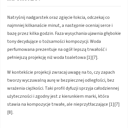
Natryśnij nadgarstek oraz zgięcie łokcia, odczekaj co
najmniej kilkanaście minut, a następnie oceniaj serce i
bazę przez kilka godzin. Faza wysychania ujawnia głębokie
tony decydujące o tożsamości kompozycji. Woda
perfumowana prezentuje na ogół lepszą trwałość i
pełniejszą projekcję niż woda toaletowa [1][7].
W kontekście projekcji zwracaj uwagę na to, czy zapach
tworzy wyczuwalną aurę w bezpiecznej odległości, bez
wrażenia ciężkości. Taki profil dyfuzji sprzyja całodziennej
użyteczności i zgodny jest z kierunkiem marki, która
stawia na kompozycje trwałe, ale nieprzytłaczające [1][7]
[8].