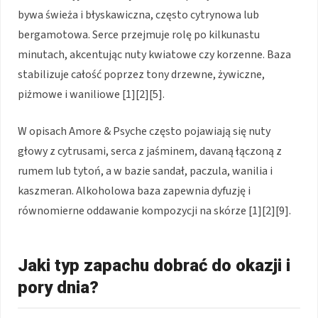
bywa świeża i błyskawiczna, często cytrynowa lub
bergamotowa. Serce przejmuje rolę po kilkunastu
minutach, akcentując nuty kwiatowe czy korzenne. Baza
stabilizuje całość poprzez tony drzewne, żywiczne,
piżmowe i waniliowe [1][2][5].
W opisach Amore & Psyche często pojawiają się nuty
głowy z cytrusami, serca z jaśminem, davaną łączoną z
rumem lub tytoń, a w bazie sandał, paczula, wanilia i
kaszmeran. Alkoholowa baza zapewnia dyfuzję i
równomierne oddawanie kompozycji na skórze [1][2][9].
Jaki typ zapachu dobrać do okazji i
pory dnia?