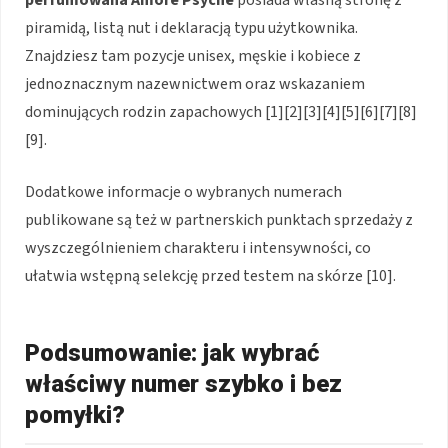
perfumowana Amore Psyche
posiada własną stronę z
piramidą, listą nut i deklaracją typu użytkownika.
Znajdziesz tam pozycje unisex, męskie i kobiece z
jednoznacznym nazewnictwem oraz wskazaniem
dominujących rodzin zapachowych [1][2][3][4][5][6][7][8]
[9].
Dodatkowe informacje o wybranych numerach
publikowane są też w partnerskich punktach sprzedaży z
wyszczególnieniem charakteru i intensywności, co
ułatwia wstępną selekcję przed testem na skórze [10].
Podsumowanie: jak wybrać
właściwy numer szybko i bez
pomyłki?