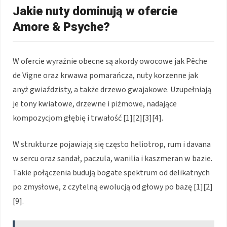
Jakie nuty dominują w ofercie
Amore & Psyche?
W ofercie wyraźnie obecne są akordy owocowe jak Pêche
de Vigne oraz krwawa pomarańcza, nuty korzenne jak
anyż gwiaździsty, a także drzewo gwajakowe. Uzupełniają
je tony kwiatowe, drzewne i piżmowe, nadające
kompozycjom głębię i trwałość [1][2][3][4].
W strukturze pojawiają się często heliotrop, rum i davana
w sercu oraz sandał, paczula, wanilia i kaszmeran w bazie.
Takie połączenia budują bogate spektrum od delikatnych
po zmysłowe, z czytelną ewolucją od głowy po bazę [1][2]
[9].