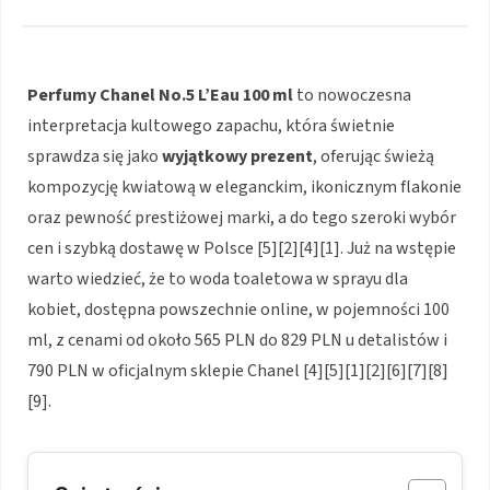
Perfumy Chanel No.5 L’Eau 100 ml
to nowoczesna
interpretacja kultowego zapachu, która świetnie
sprawdza się jako
wyjątkowy prezent
, oferując świeżą
kompozycję kwiatową w eleganckim, ikonicznym flakonie
oraz pewność prestiżowej marki, a do tego szeroki wybór
cen i szybką dostawę w Polsce [5][2][4][1]. Już na wstępie
warto wiedzieć, że to woda toaletowa w sprayu dla
kobiet, dostępna powszechnie online, w pojemności 100
ml, z cenami od około 565 PLN do 829 PLN u detalistów i
790 PLN w oficjalnym sklepie Chanel [4][5][1][2][6][7][8]
[9].