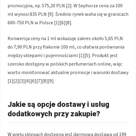
promocyjna, np. 575,20 PLN [2]. W Sephorze cena za 100
ml wynosi 835 PLN [9]. Średnio rynek waha się w granicach
600-750 PLN w Polsce [1][6][8].
Konwersja ceny na 1 ml wskazuje zakres około 5,65 PLN
do 7,90 PLN przy flakonie 100 ml, co ułatwia porównania
między sklepami i pojemnościami [1][5]. Produkt jest
szeroko dostępny w polskich perfumeriach online, więc
warto monitorować aktualne promocje i warunki dostawy
[1][2][3][4][6][7][8][9].
Jakie są opcje dostawy i usług
dodatkowych przy zakupie?
W wielu sklepach dostępna jest darmowa dostawa od 199