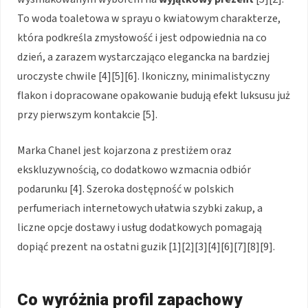
To woda toaletowa w sprayu o kwiatowym charakterze,
która podkreśla zmysłowość i jest odpowiednia na co
dzień, a zarazem wystarczająco elegancka na bardziej
uroczyste chwile [4][5][6]. Ikoniczny, minimalistyczny
flakon i dopracowane opakowanie budują efekt luksusu już
przy pierwszym kontakcie [5].
Marka Chanel jest kojarzona z prestiżem oraz
ekskluzywnością, co dodatkowo wzmacnia odbiór
podarunku [4]. Szeroka dostępność w polskich
perfumeriach internetowych ułatwia szybki zakup, a
liczne opcje dostawy i usług dodatkowych pomagają
dopiąć prezent na ostatni guzik [1][2][3][4][6][7][8][9].
Co wyróżnia profil zapachowy