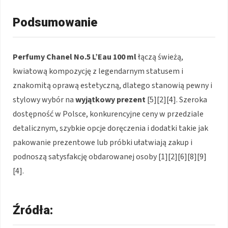
Podsumowanie
Perfumy Chanel No.5 L’Eau 100 ml
łączą świeżą,
kwiatową kompozycję z legendarnym statusem i
znakomitą oprawą estetyczną, dlatego stanowią pewny i
stylowy wybór na
wyjątkowy prezent
[5][2][4]. Szeroka
dostępność w Polsce, konkurencyjne ceny w przedziale
detalicznym, szybkie opcje doręczenia i dodatki takie jak
pakowanie prezentowe lub próbki ułatwiają zakup i
podnoszą satysfakcję obdarowanej osoby [1][2][6][8][9]
[4].
Źródła: