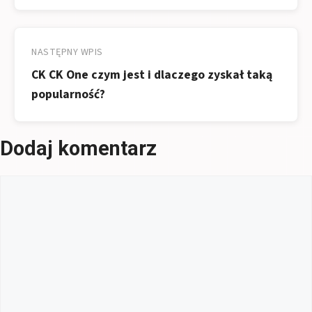
NASTĘPNY WPIS
CK CK One czym jest i dlaczego zyskał taką
popularność?
Dodaj komentarz
Komentarz