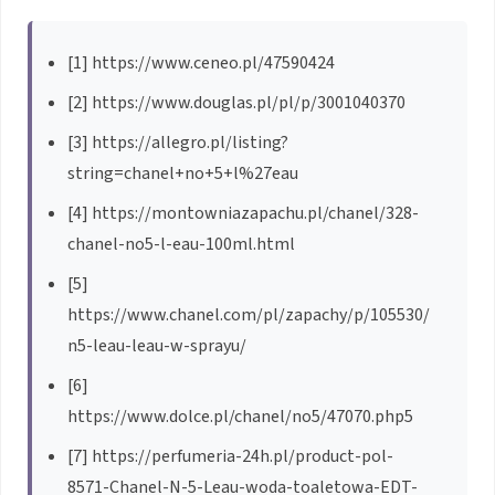
[1] https://www.ceneo.pl/47590424
[2] https://www.douglas.pl/pl/p/3001040370
[3] https://allegro.pl/listing?
string=chanel+no+5+l%27eau
[4] https://montowniazapachu.pl/chanel/328-
chanel-no5-l-eau-100ml.html
[5]
https://www.chanel.com/pl/zapachy/p/105530/
n5-leau-leau-w-sprayu/
[6]
https://www.dolce.pl/chanel/no5/47070.php5
[7] https://perfumeria-24h.pl/product-pol-
8571-Chanel-N-5-Leau-woda-toaletowa-EDT-