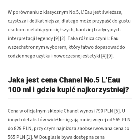
W porównaniu z klasycznym No.5, L’Eau jest świeższa,
czystsza i delikatniejsza, dlatego może przypaść do gustu
osobom nielubiącym cięższych, bardziej tradycyjnych
interpretacji legendy [9][2]. Taka różnica czyni L’Eau
wszechstronnym wyborem, który łatwo dopasować do
codziennego użytku i nowoczesnej estetyki [4][9].
Jaka jest cena Chanel No.5 L’Eau
100 ml i gdzie kupić najkorzystniej?
Cena w oficjalnym sklepie Chanel wynosi 790 PLN [5]. U
innych detalistów widełki sięgają mniej więcej od 565 PLN
do 829 PLN, przy czym najniższa zaobserwowana cena to
565 PLN [1]. W Douglasie bywa dostępna cena