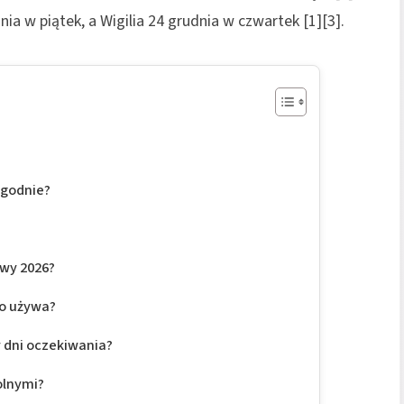
ia w piątek, a Wigilia 24 grudnia w czwartek [1][3].
ygodnie?
owy 2026?
go używa?
y dni oczekiwania?
wolnymi?