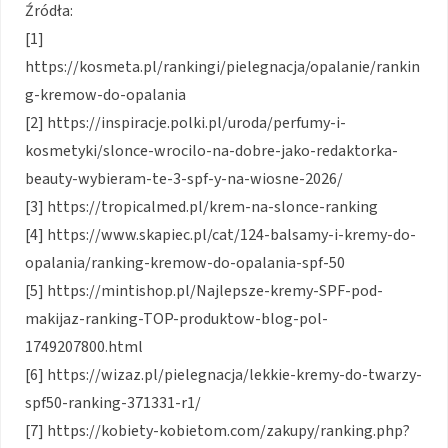
Źródła:
[1]
https://kosmeta.pl/rankingi/pielegnacja/opalanie/rankin
g-kremow-do-opalania
[2] https://inspiracje.polki.pl/uroda/perfumy-i-
kosmetyki/slonce-wrocilo-na-dobre-jako-redaktorka-
beauty-wybieram-te-3-spf-y-na-wiosne-2026/
[3] https://tropicalmed.pl/krem-na-slonce-ranking
[4] https://www.skapiec.pl/cat/124-balsamy-i-kremy-do-
opalania/ranking-kremow-do-opalania-spf-50
[5] https://mintishop.pl/Najlepsze-kremy-SPF-pod-
makijaz-ranking-TOP-produktow-blog-pol-
1749207800.html
[6] https://wizaz.pl/pielegnacja/lekkie-kremy-do-twarzy-
spf50-ranking-371331-r1/
[7] https://kobiety-kobietom.com/zakupy/ranking.php?