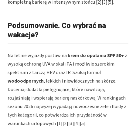
kompletną barierę w intensywnym słońcu [2][3][5].
Podsumowanie. Co wybrać na
wakacje?
Na letnie wyjazdy postaw na
krem do opalania
SPF 50+
z
wysoką ochroną UVA w skali PA i możliwie szerokim
spektrum z tarczą HEV oraz IR. Szukaj formuł
wodoodpornych
, lekkich i niewidocznych na skórze.
Doceniaj dodatki pielęgnujące, które nawilżają,
rozjaśniają i wspierają barierę naskórkową. W rankingach
sezonu 2026 najwyżej wypadają nowoczesne żele i fluidy z
tych kategorii, co potwierdza ich przydatność w
warunkach urlopowych [1][2][3][4][5].