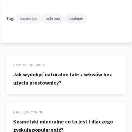
Tagi:
kosmetyk
ochrona
opalanie
Nawigacja
wpisu
POPRZEDNI WPIS
Jak wydobyć naturalne fale z włosów bez
użycia prostownicy?
NASTĘPNY WPIS
Kosmetyki mineralne co to jest i dlaczego
zyskują popularność?