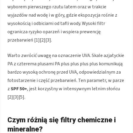
wyborem pierwszego rzutu latem oraz w trakcie
wyjazdów nad wodę i w góry, gdzie ekspozycja rośnie z
wysokością i odbiciami od tafli wody. Wysoki filtr
ogranicza ryzyko oparzeń i wspiera prewencję
przebarwień [1][2][3].
Warto zwrócić uwagę na oznaczenie UVA. Skale azjatyckie
PA z czterema plusami PA plus plus plus plus komunikują
bardzo wysoką ochronę przed UVA, odpowiedzialnym za
fotostarzenie i część przebarwień. Ten parametr, w parze
z
SPF 50+
, jest korzystny w intensywnym letnim słońcu
[2][3][5].
Czym różnią się filtry chemiczne i
mineralne?