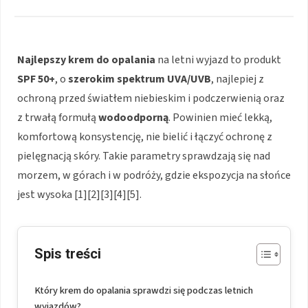
Najlepszy krem do opalania
na letni wyjazd to produkt
SPF 50+
, o
szerokim spektrum UVA/UVB
, najlepiej z
ochroną przed światłem niebieskim i podczerwienią oraz
z trwałą formułą
wodoodporną
. Powinien mieć lekką,
komfortową konsystencję, nie bielić i łączyć ochronę z
pielęgnacją skóry. Takie parametry sprawdzają się nad
morzem, w górach i w podróży, gdzie ekspozycja na słońce
jest wysoka [1][2][3][4][5].
Spis treści
Który krem do opalania sprawdzi się podczas letnich
wyjazdów?