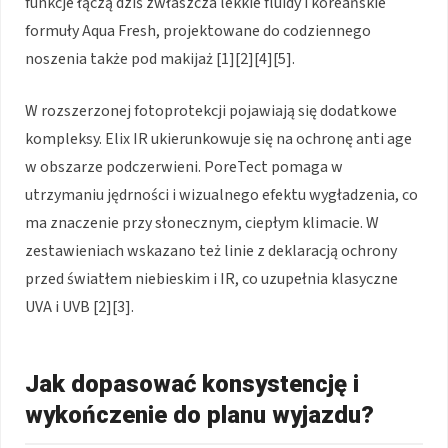
funkcje łączą dziś zwłaszcza lekkie fluidy i koreańskie
formuły Aqua Fresh, projektowane do codziennego
noszenia także pod makijaż [1][2][4][5].
W rozszerzonej fotoprotekcji pojawiają się dodatkowe
kompleksy. Elix IR ukierunkowuje się na ochronę anti age
w obszarze podczerwieni. PoreTect pomaga w
utrzymaniu jędrności i wizualnego efektu wygładzenia, co
ma znaczenie przy słonecznym, ciepłym klimacie. W
zestawieniach wskazano też linie z deklaracją ochrony
przed światłem niebieskim i IR, co uzupełnia klasyczne
UVA i UVB [2][3].
Jak dopasować konsystencję i
wykończenie do planu wyjazdu?